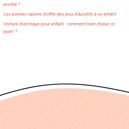
proche ?
Les bonnes raisons d’offrir des jeux éducatifs à un enfant
Voiture électrique pour enfant : comment bien choisir ce
jouet ?