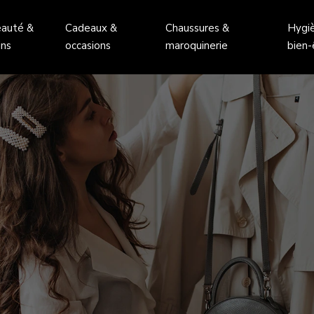
auté &
Cadeaux &
Chaussures &
Hygi
ins
occasions
maroquinerie
bien-