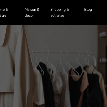
ène &
Maison &
Shopping &
Blog
être
déco
activités