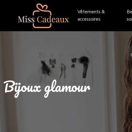
Vêtements &
Be
accessoires
so
Bijoux glamour