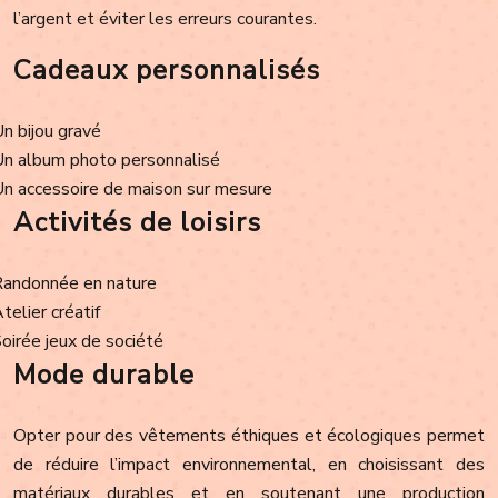
l’argent et éviter les erreurs courantes.
Cadeaux personnalisés
Un bijou gravé
Un album photo personnalisé
Un accessoire de maison sur mesure
Activités de loisirs
Randonnée en nature
Atelier créatif
Soirée jeux de société
Mode durable
Opter pour des vêtements éthiques et écologiques permet
de réduire l’impact environnemental, en choisissant des
matériaux durables et en soutenant une production