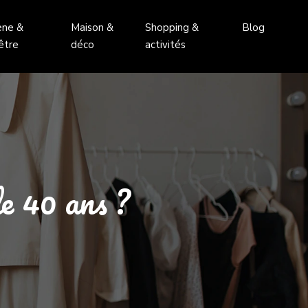
ène &
Maison &
Shopping &
Blog
être
déco
activités
de 40 ans ?