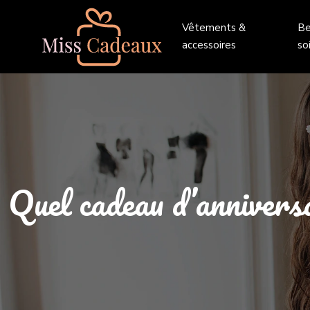
Vêtements &
Be
accessoires
so
Quel cadeau d’anniversa