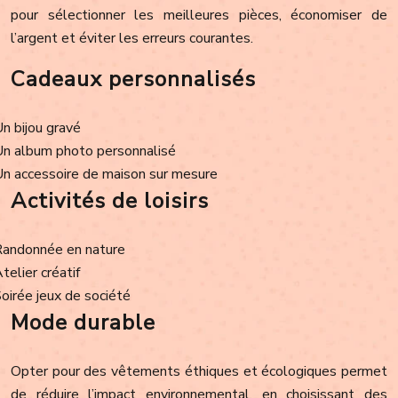
pour sélectionner les meilleures pièces, économiser de
l’argent et éviter les erreurs courantes.
Cadeaux personnalisés
Un bijou gravé
Un album photo personnalisé
Un accessoire de maison sur mesure
Activités de loisirs
Randonnée en nature
Atelier créatif
Soirée jeux de société
Mode durable
Opter pour des vêtements éthiques et écologiques permet
de réduire l’impact environnemental, en choisissant des