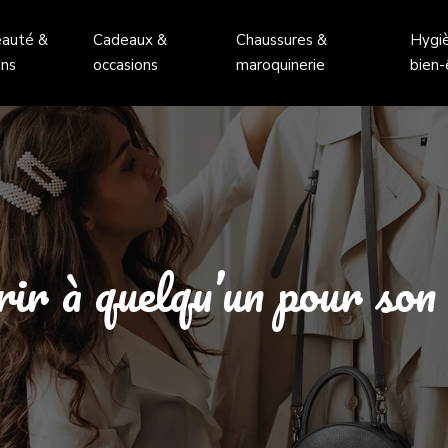
auté &
Cadeaux &
Chaussures &
Hygi
ins
occasions
maroquinerie
bien-
rir à quelqu’un pour son