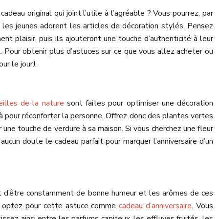
deau original qui joint l’utile à l’agréable ? Vous pourrez, par
 les jeunes adorent les articles de décoration stylés. Pensez
t plaisir, puis ils ajouteront une touche d’authenticité à leur
t. Pour obtenir plus d’astuces sur ce que vous allez acheter ou
r le jourJ.
illes de la nature
sont faites pour optimiser une décoration
 là pour réconforter la personne. Offrez donc des plantes vertes
ter une touche de verdure à sa maison. Si vous cherchez une fleur
 aucun doute le cadeau parfait pour marquer l’anniversaire d’un
ront d’être constamment de bonne humeur et les arômes de ces
ne, optez pour cette astuce comme
cadeau d’anniversaire
. Vous
ssez ainsi entre les parfums capiteux, les effluves fruités, les