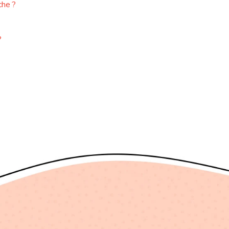
che ?
?