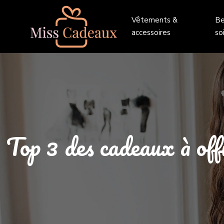
Vêtements &
Be
accessoires
so
Top 3 des cadeaux à off