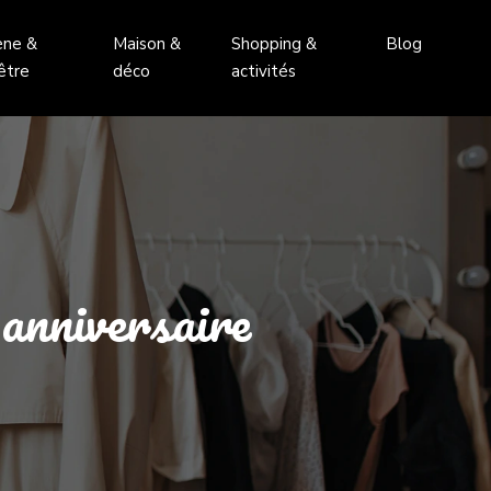
ène &
Maison &
Shopping &
Blog
être
déco
activités
 anniversaire