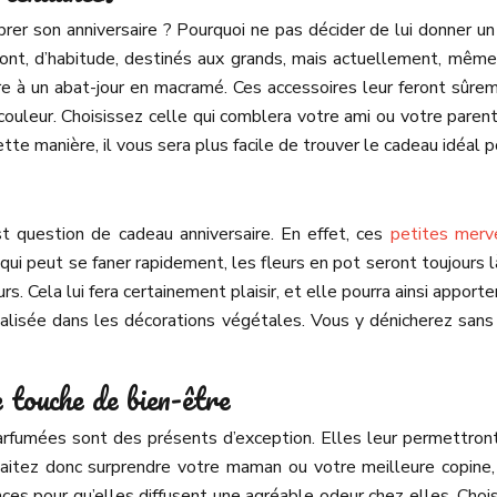
rer son anniversaire ? Pourquoi ne pas décider de lui donner un ca
 sont, d’habitude, destinés aux grands, mais actuellement, même
re à un abat-jour en macramé. Ces accessoires leur feront sûremen
couleur. Choisissez celle qui comblera votre ami ou votre paren
e manière, il vous sera plus facile de trouver le cadeau idéal pou
st question de cadeau anniversaire. En effet, ces
petites merve
 qui peut se faner rapidement, les fleurs en pot seront toujours
urs. Cela lui fera certainement plaisir, et elle pourra ainsi appor
cialisée dans les décorations végétales. Vous y dénicherez sans
e touche de bien-être
es parfumées sont des présents d’exception. Elles leur permett
uhaitez donc surprendre votre maman ou votre meilleure copi
es pour qu’elles diffusent une agréable odeur chez elles. Choisi