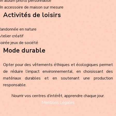
Un album photo personnalisé
Un accessoire de maison sur mesure
Activités de loisirs
Randonnée en nature
Atelier créatif
Soirée jeux de société
Mode durable
Opter pour des vêtements éthiques et écologiques permet
de réduire l’impact environnemental, en choisissant des
matériaux durables et en soutenant une production
responsable.
Nourrir vos centres d’intérêt, apprendre chaque jour.
Mentions Légales