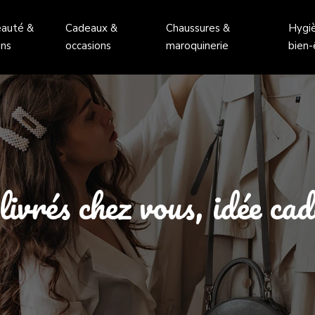
auté &
Cadeaux &
Chaussures &
Hygi
ins
occasions
maroquinerie
bien-
ivrés chez vous, idée ca