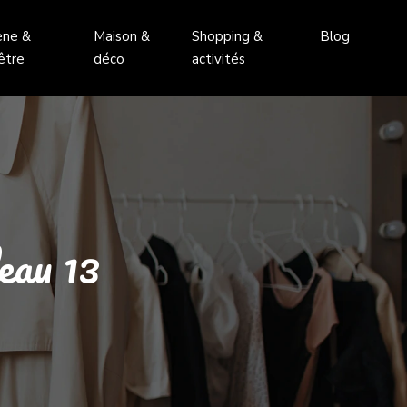
ène &
Maison &
Shopping &
Blog
être
déco
activités
deau 13