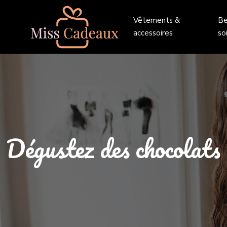
Vêtements &
Be
accessoires
so
Dégustez des chocolats l