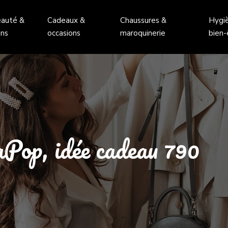
auté &
Cadeaux &
Chaussures &
Hygi
ins
occasions
maroquinerie
bien-
Pop, idée cadeau 790