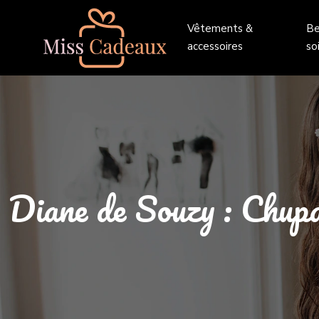
Vêtements &
Be
accessoires
so
Diane de Souzy : Chupa