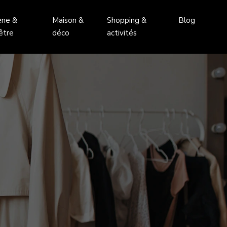
ène &
Maison &
Shopping &
Blog
être
déco
activités