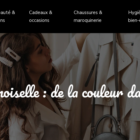
auté &
Cadeaux &
Chaussures &
Hygi
ins
occasions
maroquinerie
bien-
selle : de la couleur da