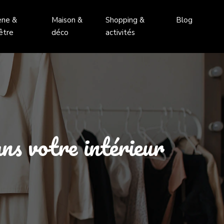
ène &
Maison &
Shopping &
Blog
être
déco
activités
ns votre intérieur