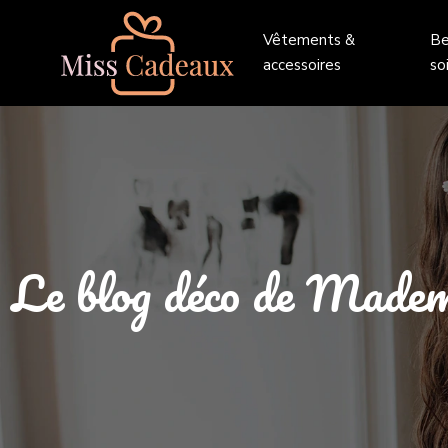
Vêtements &
Be
accessoires
so
Le blog déco de Mademoi