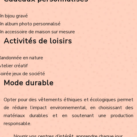
Un bijou gravé
Un album photo personnalisé
Un accessoire de maison sur mesure
Activités de loisirs
Randonnée en nature
Atelier créatif
Soirée jeux de société
Mode durable
Opter pour des vêtements éthiques et écologiques permet
de réduire l’impact environnemental, en choisissant des
matériaux durables et en soutenant une production
responsable.
Nourrir vos centres d’intérêt, apprendre chaque jour.