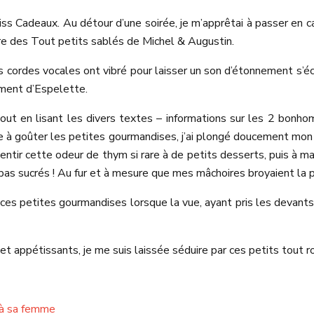
iss Cadeaux. Au détour d’une soirée, je m’apprêtai à passer en 
ière des Tout petits sablés de Michel & Augustin.
ordes vocales ont vibré pour laisser un son d’étonnement s’éc
iment d’Espelette.
 tout en lisant les divers textes – informations sur les 2 bon
ête à goûter les petites gourmandises, j’ai plongé doucement mon
 sentir cette odeur de thym si rare à de petits desserts, puis à
pas sucrés ! Au fur et à mesure que mes mâchoires broyaient la p
e ces petites gourmandises lorsque la vue, ayant pris les devant
et appétissants, je me suis laissée séduire par ces petits tout r
r à sa femme