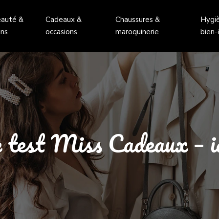
auté &
Cadeaux &
Chaussures &
Hygi
ins
occasions
maroquinerie
bien-
e test Miss Cadeaux – i