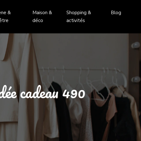
ène &
Maison &
Shopping &
Blog
être
déco
activités
dée cadeau 490