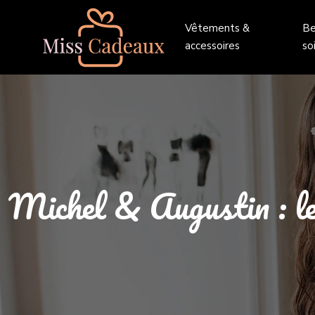
Vêtements &
Be
accessoires
so
Michel & Augustin : l