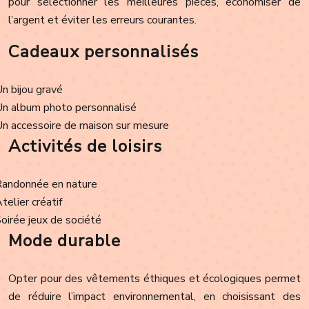
pour sélectionner les meilleures pièces, économiser de
l’argent et éviter les erreurs courantes.
Cadeaux personnalisés
Un bijou gravé
Un album photo personnalisé
Un accessoire de maison sur mesure
Activités de loisirs
Randonnée en nature
Atelier créatif
Soirée jeux de société
Mode durable
Opter pour des vêtements éthiques et écologiques permet
de réduire l’impact environnemental, en choisissant des