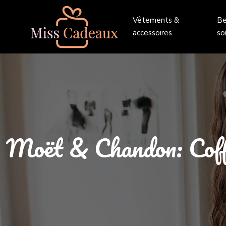
Vêtements &
Be
accessoires
so
Moët & Chandon: Coff