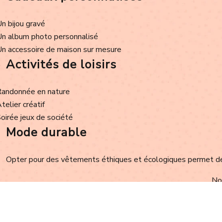
Un bijou gravé
Un album photo personnalisé
Un accessoire de maison sur mesure
Activités de loisirs
Randonnée en nature
Atelier créatif
Soirée jeux de société
Mode durable
Opter pour des vêtements éthiques et écologiques permet de r
Nou