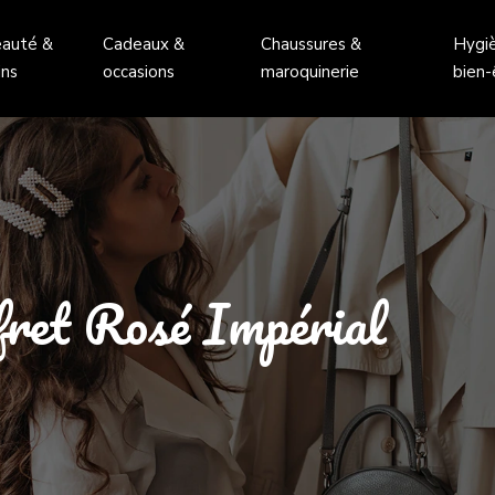
auté &
Cadeaux &
Chaussures &
Hygi
ins
occasions
maroquinerie
bien-
ret Rosé Impérial