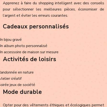
Apprenez à faire du shopping intelligent avec des conseils
pour sélectionner les meilleures pièces, économiser de
l’argent et éviter les erreurs courantes.
Cadeaux personnalisés
Un bijou gravé
Un album photo personnalisé
Un accessoire de maison sur mesure
Activités de loisirs
Randonnée en nature
Atelier créatif
Soirée jeux de société
Mode durable
Opter pour des vêtements éthiques et écologiques permet