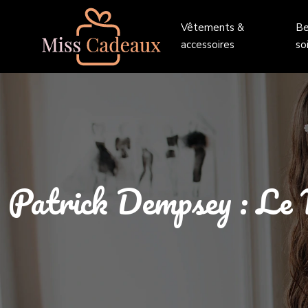
Vêtements &
Be
accessoires
so
Patrick Dempsey : Le 