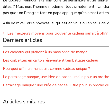
Le docteur Mamour, à la fois icône de sensibilité et de virili
dites ? Mais non, l’homme moderne, tout simplement ! Un chari
pas que : on l’imagine tant en papa appliqué qu’en amant attent
Afin de réveiller le novocasual qui est en vous ou en celui de v
Les meilleurs moyens pour trouver le cadeau parfait à offri
Derniers articles
Les cadeaux qui plairont à un passionné de manga
Les corbeilles en carton réinventent l’emballage cadeau
Pourquoi offrir un manuscrit comme cadeau unique ?
Le parrainage banque, une idée de cadeau malin pour un proch
Parrainage banque : une idée de cadeau utile pour un proche q
Articles similaires