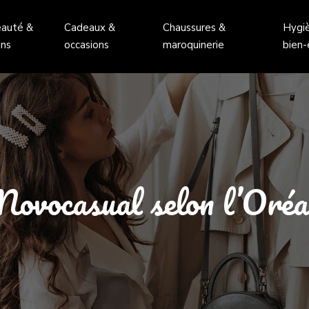
auté &
Cadeaux &
Chaussures &
Hygi
ins
occasions
maroquinerie
bien-
Novocasual selon l’Oréa