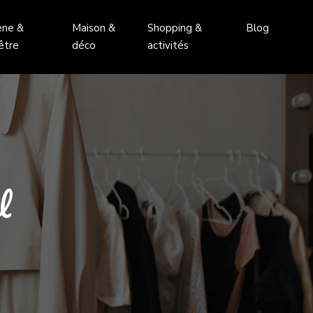
ène &
Maison &
Shopping &
Blog
être
déco
activités
l