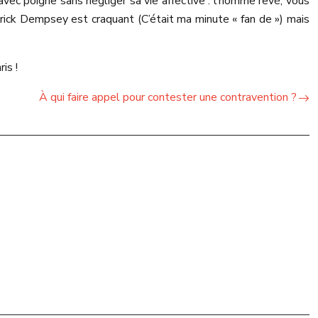
avec poigne sans négliger sa vie affective : l’homme rêvé, vous
trick Dempsey est craquant (C’était ma minute « fan de ») mais
is !
À qui faire appel pour contester une contravention ?