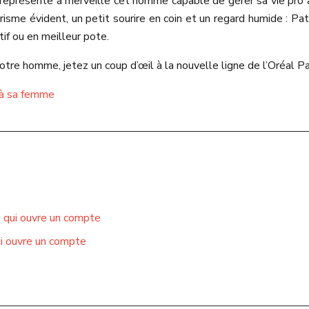
té représente à merveille cet homme capable de gérer sa vie pro 
sme évident, un petit sourire en coin et un regard humide : Pa
if ou en meilleur pote.
otre homme, jetez un coup d’œil à la nouvelle ligne de l’Oréal Par
r à sa femme
e qui ouvre un compte
ui ouvre un compte