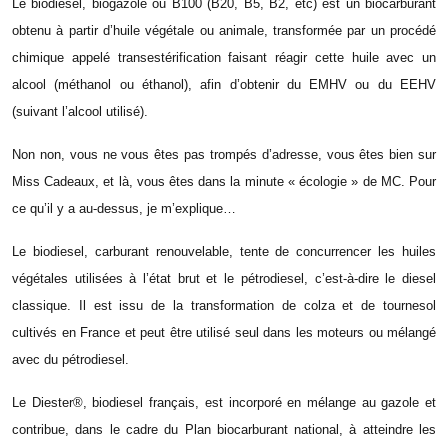
Le biodiesel, biogazole ou B100 (B20, B5, B2, etc) est un biocarburant
obtenu à partir d’huile végétale ou animale, transformée par un procédé
chimique appelé transestérification faisant réagir cette huile avec un
alcool (méthanol ou éthanol), afin d’obtenir du EMHV ou du EEHV
(suivant l’alcool utilisé).
Non non, vous ne vous êtes pas tro
mpés d’adresse, vous êtes bien sur
Miss Cadeaux, et là, vous êtes dans la minute « écologie » de MC. Pour
ce qu’il y a au-dessus, je m’explique…
Le biodiesel, carburant renouvelable, tente de concurrencer les huiles
végétales utilisées à l’état brut et le pétrodiesel, c’est-à-dire le diesel
classique. Il est issu de la transformation de colza et de tournesol
cultivés en France et peut être utilisé seul dans les moteurs ou mélangé
avec du pétrodiesel.
Le
Diester
®, biodiesel français, est incorporé en mélange au gazole et
contribue, dans le cadre du Plan
biocarburant
national, à atteindre les