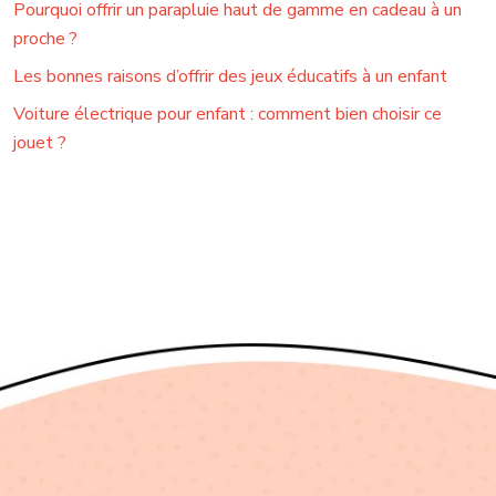
Pourquoi offrir un parapluie haut de gamme en cadeau à un
proche ?
Les bonnes raisons d’offrir des jeux éducatifs à un enfant
Voiture électrique pour enfant : comment bien choisir ce
jouet ?