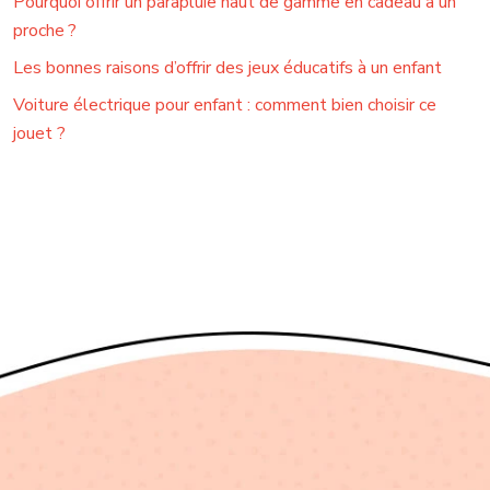
Pourquoi offrir un parapluie haut de gamme en cadeau à un
proche ?
Les bonnes raisons d’offrir des jeux éducatifs à un enfant
Voiture électrique pour enfant : comment bien choisir ce
jouet ?