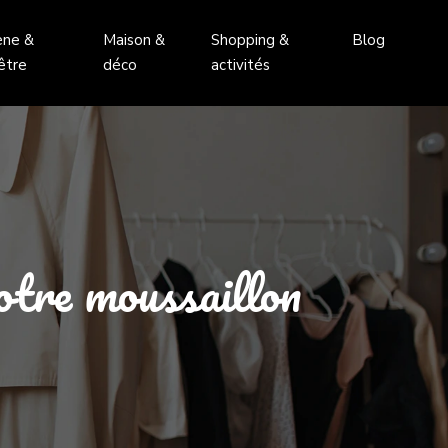
ène &
Maison &
Shopping &
Blog
être
déco
activités
otre moussaillon