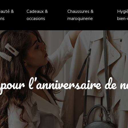
auté &
Cadeaux &
Chaussures &
Hygi
ins
occasions
maroquinerie
bien-
pour l’anniversaire de n