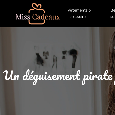
Vêtements &
Be
accessoires
so
Un déguisement pirate 