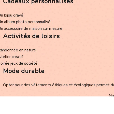
Cadeaux personnalisés
Un bijou gravé
Un album photo personnalisé
Un accessoire de maison sur mesure
Activités de loisirs
Randonnée en nature
Atelier créatif
Soirée jeux de société
Mode durable
Opter pour des vêtements éthiques et écologiques permet de r
Nou