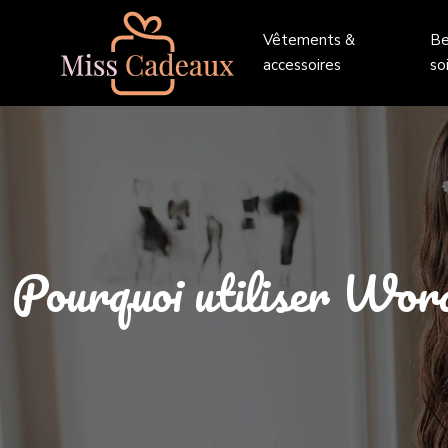
Vêtements &
Be
accessoires
so
Pourquoi utiliser Word