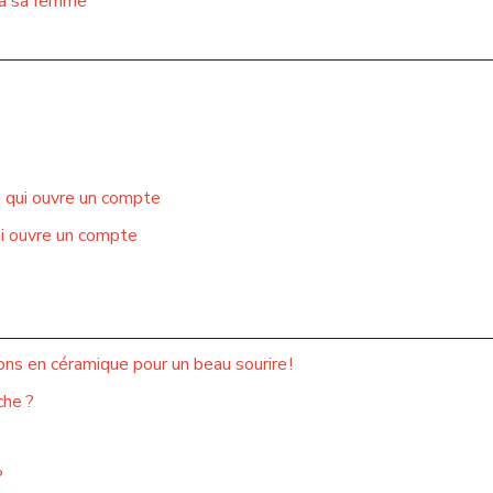
r à sa femme
e qui ouvre un compte
ui ouvre un compte
ns en céramique pour un beau sourire !
che ?
?