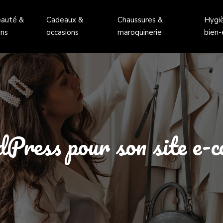
auté &
Cadeaux &
Chaussures &
Hygi
ins
occasions
maroquinerie
bien-
Press pour son site e-