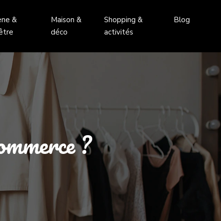
ène &
Maison &
Shopping &
Blog
être
déco
activités
commerce ?